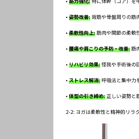
•
筋力強化:
特に体幹（コア）を
•
姿勢改善:
背筋や骨盤周りの筋
•
柔軟性向上:
筋肉や関節の柔軟
•
腰痛や肩こりの予防・改善:
筋
•
リハビリ効果:
怪我や手術後の
•
ストレス解消:
呼吸法と集中力
•
体型の引き締め:
正しい姿勢と
2-2: ヨガは柔軟性と精神的リ