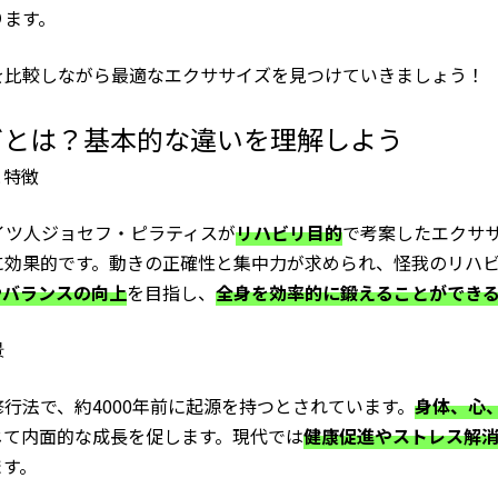
ります。
を比較しながら最適なエクササイズを見つけていきましょう！
ガとは？基本的な違いを理解しよう
と特徴
イツ人ジョセフ・ピラティスが
リハビリ目的
で考案したエクサ
に効果的です。動きの正確性と集中力が求められ、怪我のリハ
やバランスの向上
を目指し、
全身を効率的に鍛えることができ
景
行法で、約4000年前に起源を持つとされています。
身体、心
じて内面的な成長を促します。現代では
健康促進やストレス解
ます。