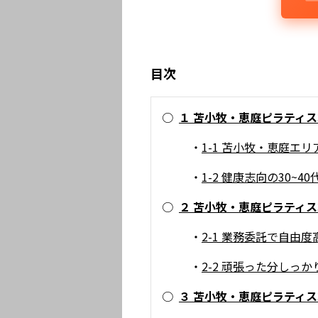
目次
○
１ 苫小牧・恵庭ピラティ
・
1-1 苫小牧・恵庭エ
・
1-2 健康志向の30~
○
２ 苫小牧・恵庭ピラティ
・
2-1 業務委託で自由
・
2-2 頑張った分しっ
○
３ 苫小牧・恵庭ピラティス求人