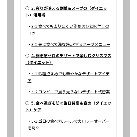
○
3. 彩りが映える副菜＆スープの（ダイエッ
ト）活用術
・
3-1 食べても太りにくい副菜選びと味付けの
コツ
・
3-2 先に食べて満腹感UPするスープメニュー
○
4. 罪悪感ゼロのデザートで楽しむクリスマス
（ダイエット）
・
4-1 砂糖控えめでも華やかなデザートアイデ
ア
・
4-2 コンビニで揃う太らないデザート代替案
○
5. 食べ過ぎを防ぐ当日習慣＆夜の（ダイエッ
ト）ケア
・
5-1 当日の食べ方ルールでカロリーオーバー
を防ぐ