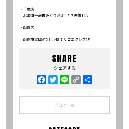
・千歳店
北海道千歳市みどり台北1-3-7 未来ビル
・函館店
函館市富岡町2丁目48-7 リコエクシブ1F
SHARE
シェアする
Facebook
Twitter
Line
Copy
共
Link
有
ブログ一覧